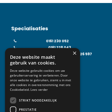
Specialisaties
Koudetechniek
0161 230 052
Klimaattechniek
0161 228 043
×
Food Processing Technology
0161 226 597
Deze website maakt
Solarfridge
0161 226 857
gebruik van cookies.
Rental Solutions
0161 219 031
Deze website gebruikt cookies om uw
gebruikerservaring te verbeteren. Door
onze website te gebruiken, stemt u in met
alle cookies in overeenstemming met ons
Contact
Cookiebeleid.
Lees verder
STRIKT NOODZAKELIJK
Van Abeelen Groep
Kempenbaan 1
PRESTATIE