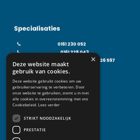
Specialisaties
Koudetechniek
0161 230 052
Klimaattechniek
0161 228 043
×
Food Processing Technology
0161 226 597
Deze website maakt
Solarfridge
0161 226 857
gebruik van cookies.
Rental Solutions
0161 219 031
Deze website gebruikt cookies om uw
gebruikerservaring te verbeteren. Door
onze website te gebruiken, stemt u in met
alle cookies in overeenstemming met ons
Contact
Cookiebeleid.
Lees verder
STRIKT NOODZAKELIJK
Van Abeelen Groep
Kempenbaan 1
PRESTATIE
5121 DM Rijen