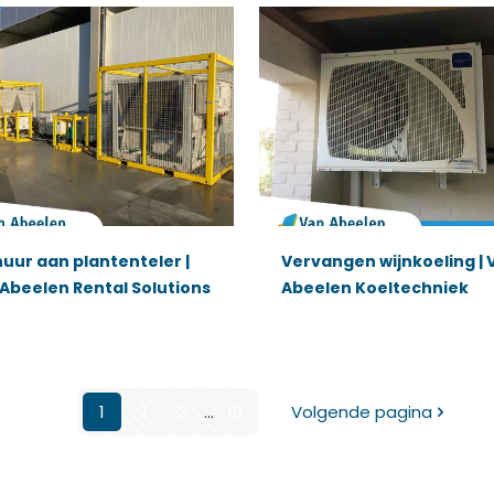
uur aan plantenteler |
Vervangen wijnkoeling | 
Abeelen Rental Solutions
Abeelen Koeltechniek
1
2
3
...
10
Volgende pagina