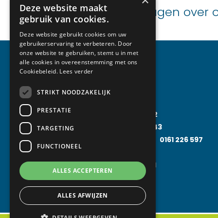
×
Deze website maakt
Advies nodig of vragen over
gebruik van cookies.
Deze website gebruikt cookies om uw
gebruikerservaring te verbeteren. Door
onze website te gebruiken, stemt u in met
alle cookies in overeenstemming met ons
Cookiebeleid.
Lees verder
Specialisaties
STRIKT NOODZAKELIJK
PRESTATIE
Koudetechniek
0161 230 052
Klimaattechniek
0161 228 043
TARGETING
Food Processing Technology
0161 226 597
FUNCTIONEEL
Solarfridge
0161 226 857
Rental Solutions
0161 219 031
ALLES ACCEPTEREN
ALLES AFWIJZEN
DETAILS WEERGEVEN