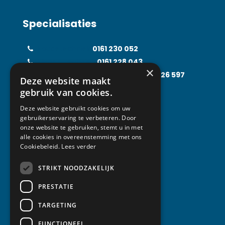
Specialisaties
Koudetechniek
0161 230 052
Klimaattechniek
0161 228 043
×
Food Processing Technology
0161 226 597
Deze website maakt
Solarfridge
0161 226 857
gebruik van cookies.
Rental Solutions
0161 219 031
Deze website gebruikt cookies om uw
gebruikerservaring te verbeteren. Door
onze website te gebruiken, stemt u in met
alle cookies in overeenstemming met ons
Contact
Cookiebeleid.
Lees verder
STRIKT NOODZAKELIJK
Van Abeelen Groep
Kempenbaan 1
PRESTATIE
5121 DM Rijen
TARGETING
T +31 (0) 161 230 052
FUNCTIONEEL