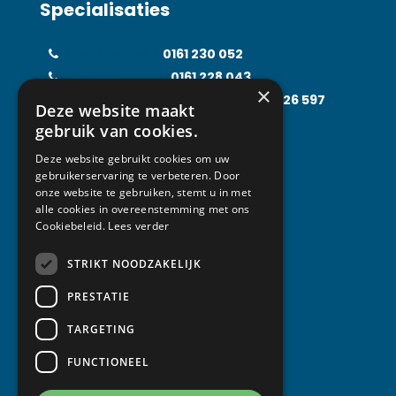
Specialisaties
Koudetechniek
0161 230 052
Klimaattechniek
0161 228 043
×
Food Processing Technology
0161 226 597
Deze website maakt
Solarfridge
0161 226 857
gebruik van cookies.
Rental Solutions
0161 219 031
Deze website gebruikt cookies om uw
gebruikerservaring te verbeteren. Door
onze website te gebruiken, stemt u in met
alle cookies in overeenstemming met ons
Contact
Cookiebeleid.
Lees verder
STRIKT NOODZAKELIJK
Van Abeelen Groep
Kempenbaan 1
PRESTATIE
5121 DM Rijen
TARGETING
T +31 (0) 161 230 052
FUNCTIONEEL
info@vanabeelen.eu