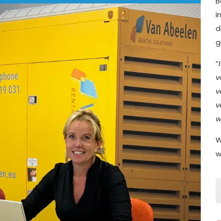
B
i
d
g
“
v
v
v
w
W
w