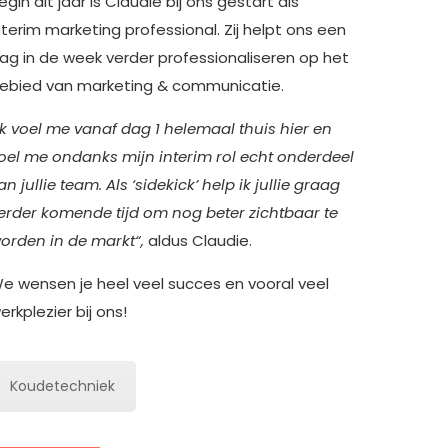
egin dit jaar is Claudie bij ons gestart als
nterim marketing professional. Zij helpt ons een
ag in de week verder professionaliseren op het
ebied van marketing & communicatie.
Ik voel me vanaf dag 1 helemaal thuis hier en
oel me ondanks mijn interim rol echt onderdeel
an jullie team. Als ‘sidekick’ help ik jullie graag
erder komende tijd om nog beter zichtbaar te
orden in de markt“,
aldus Claudie.
e wensen je heel veel succes en vooral veel
erkplezier bij ons!
Koudetechniek