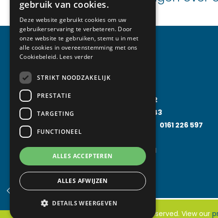
gebruik van cookies.
Deze website gebruikt cookies om uw
gebruikerservaring te verbeteren. Door
onze website te gebruiken, stemt u in met
alle cookies in overeenstemming met ons
Cookiebeleid.
Lees verder
Specialisaties
STRIKT NOODZAKELIJK
PRESTATIE
Koudetechniek
0161 230 052
Klimaattechniek
0161 228 043
TARGETING
Food Processing Technology
0161 226 597
FUNCTIONEEL
Solarfridge
0161 226 857
Rental Solutions
0161 219 031
ALLES ACCEPTEREN
ALLES AFWIJZEN
DETAILS WEERGEVEN
© 2026 Van Abeelen. All rights reserved. View our
p