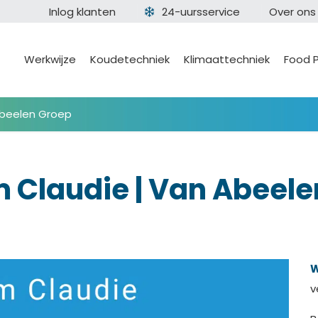
Inlog klanten
24-uursservice
Over ons
Werkwijze
Koudetechniek
Klimaattechniek
Food 
Abeelen Groep
 Claudie | Van Abeele
W
v