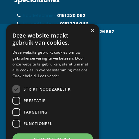
Koudetechniek
0161 230 052
Klimaattechniek
0161 228 043
×
Food Processing Technology
0161 226 597
Deze website maakt
Solarfridge
0161 226 857
gebruik van cookies.
Rental Solutions
0161 219 031
Deze website gebruikt cookies om uw
gebruikerservaring te verbeteren. Door
onze website te gebruiken, stemt u in met
alle cookies in overeenstemming met ons
Contact
Cookiebeleid.
Lees verder
STRIKT NOODZAKELIJK
Van Abeelen Groep
Kempenbaan 1
PRESTATIE
5121 DM Rijen
TARGETING
T +31 (0) 161 230 052
FUNCTIONEEL
info@vanabeelen.eu