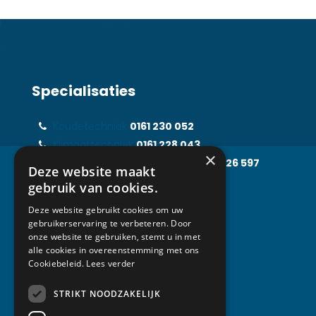
Specialisaties
Koudetechniek
0161 230 052
Klimaattechniek
0161 228 043
×
Food Processing Technology
0161 226 597
Deze website maakt
Solarfridge
0161 226 857
gebruik van cookies.
Rental Solutions
0161 219 031
Deze website gebruikt cookies om uw
gebruikerservaring te verbeteren. Door
onze website te gebruiken, stemt u in met
alle cookies in overeenstemming met ons
Contact
Cookiebeleid.
Lees verder
STRIKT NOODZAKELIJK
Van Abeelen Groep
Kempenbaan 1