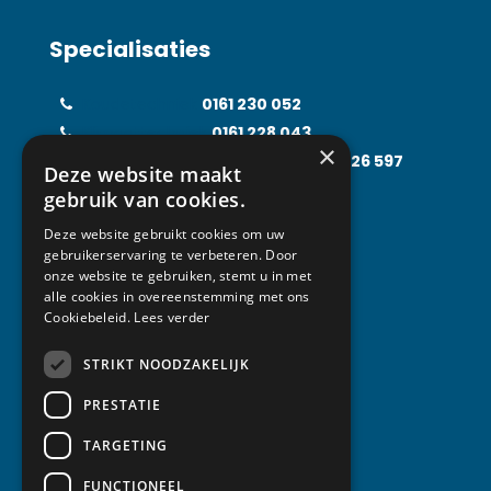
Specialisaties
Koudetechniek
0161 230 052
Klimaattechniek
0161 228 043
×
Food Processing Technology
0161 226 597
Deze website maakt
Solarfridge
0161 226 857
gebruik van cookies.
Rental Solutions
0161 219 031
Deze website gebruikt cookies om uw
gebruikerservaring te verbeteren. Door
onze website te gebruiken, stemt u in met
alle cookies in overeenstemming met ons
Contact
Cookiebeleid.
Lees verder
STRIKT NOODZAKELIJK
Van Abeelen Groep
Kempenbaan 1
PRESTATIE
5121 DM Rijen
TARGETING
T +31 (0) 161 230 052
FUNCTIONEEL