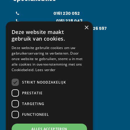
Koudetechniek
0161 230 052
Klimaattechniek
0161 228 043
×
Food Processing Technology
0161 226 597
Deze website maakt
Solarfridge
0161 226 857
gebruik van cookies.
Rental Solutions
0161 219 031
Deze website gebruikt cookies om uw
gebruikerservaring te verbeteren. Door
onze website te gebruiken, stemt u in met
alle cookies in overeenstemming met ons
Contact
Cookiebeleid.
Lees verder
STRIKT NOODZAKELIJK
Van Abeelen Groep
Kempenbaan 1
PRESTATIE
5121 DM Rijen
TARGETING
T +31 (0) 161 230 052
FUNCTIONEEL
info@vanabeelen.eu
ALLES ACCEPTEREN