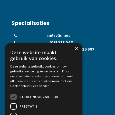
Specialisaties
Koudetechniek
0161 230 052
Klimaattechniek
0161 228 043
×
Food Processing Technology
0161 226 597
Deze website maakt
Solarfridge
0161 226 857
gebruik van cookies.
Rental Solutions
0161 219 031
Deze website gebruikt cookies om uw
gebruikerservaring te verbeteren. Door
onze website te gebruiken, stemt u in met
alle cookies in overeenstemming met ons
Contact
Cookiebeleid.
Lees verder
STRIKT NOODZAKELIJK
Van Abeelen Groep
Kempenbaan 1
PRESTATIE
5121 DM Rijen