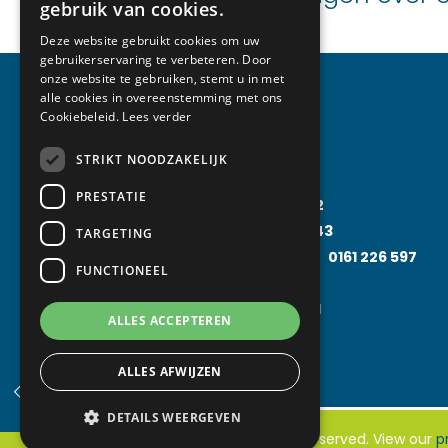
gebruik van cookies.
Deze website gebruikt cookies om uw
gebruikerservaring te verbeteren. Door
onze website te gebruiken, stemt u in met
alle cookies in overeenstemming met ons
Cookiebeleid.
Lees verder
Specialisaties
STRIKT NOODZAKELIJK
PRESTATIE
Koudetechniek
0161 230 052
Klimaattechniek
0161 228 043
TARGETING
Food Processing Technology
0161 226 597
FUNCTIONEEL
Solarfridge
0161 226 857
Rental Solutions
0161 219 031
ALLES ACCEPTEREN
ALLES AFWIJZEN
DETAILS WEERGEVEN
© 2026 Van Abeelen. All rights reserved. View our
p