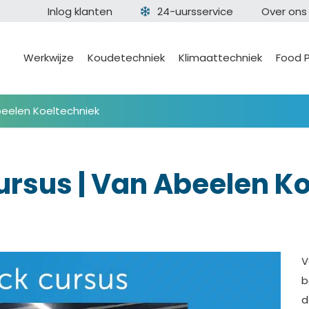
Inlog klanten
24-uursservice
Over ons
Werkwijze
Koudetechniek
Klimaattechniek
Food 
beelen Koeltechniek
ursus | Van Abeelen K
V
b
d