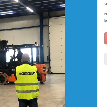
a
N
k