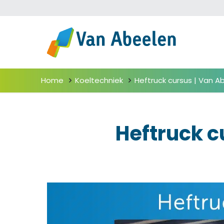
Home
Koeltechniek
Heftruck cursus | Van A
Heftruck c