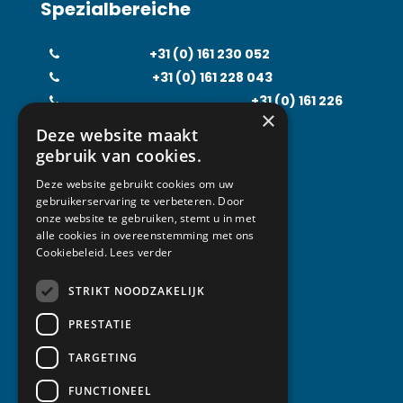
Spezialbereiche
Kältetechnik
+31 (0) 161 230 052
Klimatechnik
+31 (0)
161 228 043
Food Processing Technology
+31 (0)
161 226
×
597
Deze website maakt
Solarfridge
+31 (0)
161 226 857
gebruik van cookies.
Rental Solutions
+31 (0)
161 219 031
Deze website gebruikt cookies om uw
gebruikerservaring te verbeteren. Door
onze website te gebruiken, stemt u in met
alle cookies in overeenstemming met ons
Kontakt
Cookiebeleid.
Lees verder
STRIKT NOODZAKELIJK
Van Abeelen Groep
Kempenbaan 1
PRESTATIE
5121 DM Rijen
TARGETING
Tel.: +31 (0) 161 230052
FUNCTIONEEL
info@vanabeelen.eu